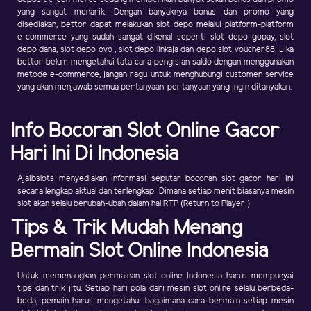
yang sangat menarik. Dengan banyaknya bonus dan promo yang
disediakan, bettor dapat melakukan slot depo melalui platform-platform
e-commerce yang sudah sangat dikenal seperti slot depo gopay, slot
depo dana, slot depo ovo , slot depo linkaja dan depo slot voucher88. Jika
bettor belum mengetahui tata cara pengisian saldo dengan menggunakan
metode e-commerce, jangan ragu untuk menghubungi customer service
yang akan menjawab semua pertanyaan-pertanyaan yang ingin ditanyakan.
Info Bocoran Slot Online Gacor
Hari Ini Di Indonesia
Ajaibslots menyediakan informasi seputar bocoran slot gacor hari ini
secara lengkap aktual dan terlengkap. Dimana setiap menit biasanya mesin
slot akan selalu berubah-ubah dalam hal RTP (Return to Player )
Tips & Trik Mudah Menang
Bermain Slot Online Indonesia
Untuk memenangkan permainan slot online Indonesia harus mempunyai
tips dan trik jitu. Setiap hari pola dari mesin slot online selalu berbeda-
beda, pemain harus mengetahui bagaimana cara bermain setiap mesin