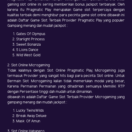
gaming slot online ini sering memberikan bonus jackpot terbanyak. Oleh
karena itu Pragmatic Play merupakan Game slot terpercaya dengan
kualitas terbaik demi menghibur para pecinta game slot online.dibawah ini
adalah Daftar Game Slot Terbaik Provider Pragmatic Play yang populer
Gampang menang dan mudah jackpot :
Gates Of Olympus
Starlight Princess
Sweet Bonanza
5 Lions Dance
Wild West Gold
2. Slot Online Microgaming
Tidak kalahnya dengan Slot Online Pragmatic Play, Microgaming juga
termasuk Provider yang sangat hits bagi para pecinta Slot online. Untuk
Bermain Slot Microgaming kalian tidak memerlukan modal yang besar,
Karena Permainan Permainan yang dihadirkan semuanya Memiliki RTP
dengan Persentase tinggi dah mudah untuk dimainkan.
dibawah ini adalah Daftar Game Slot Terbaik Provider Microgaming yang
gampang menang dan mudah jackpot :
Lucky TwinsWilds
Break Away Deluxe
Mask Of Amun
3. Slot Online Habanero