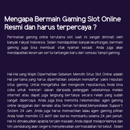
Mengapa Bermain Gaming Slot Online
Resmi dan harus terpercaya ?
Permainan gaming online terutama slot saat ini sangat diminati oleh
banyak rakyat Indonesia. Selain mendapatkan banyak keuntungan, bermain
gaming juga bisa membuat otak nyaman sesaat. Anda juga akan
mendapatkan keseruan serta tantangan baru dari sensasi tampil gaming.
Hal-Hal yang Wajib Diperhatikan Sebelum Memilih Situs Slot Online adalah
Hal pertama yang harus diperhatikan sebelum mendaftar yakni reputasi
situs gaming. Untuk mengetahui dan mengecek reputasinya, Anda bisa
coba untuk mencari ulasan daripada pelanggan sebelumnya melalui
internet atau dapat juga langsung bertanya secara rekan yang sudah
sangat dipercaya. Anda juga bisa meminta rekomendasi agen gaming
online langganan dari kenalan atau teman terdekat,Menyediakan Support
Sistem 24 Jam ,Anda juga harus memastikan kalau agen gaming pilihan
Anda telah memiliki CS aktif dan beres membantu selama 24 jam penuh.
Hal ini dimaksudkan apabila terjalin masalah, Anda dapat melaporkannya dan
tim pendukung akan segera menyelesaikan permasalahan tersebut. Selain