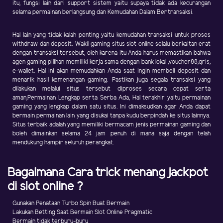
itu, fungsi lain dari support sistem yaitu supaya tidak ada kecurangan
selama permainan berlangsung dan Kemudahan Dalam Bertransaksi.
Hal lain yang tidak kalah penting yaitu kemudahan transaksi untuk proses
withdraw dan deposit. Wakil gaming situs slot online selalu berkaitan erat
dengan transaksi tersebut, oleh karena itu Anda harus memastikan bahwa
agen gaming pilihan memiliki kerja sama dengan bank lokal ,voucher88,qris,
e-wallet. Hal ini akan memudahkan Anda saat ingin membeli deposit dan
menarik hasil kemenangan gaming. Pastikan juga segala transaksi yang
dilakukan melalui situs tersebut diproses secara cepat serta
aman,Permainan Lengkap serta Serba Ada, Hal terakhir yaitu permainan
gaming yang lengkap dalam satu situs. Ini dimaksudkan agar Anda dapat
bermain permainan lain yang disukai tanpa kudu berpindah ke situs lainnya.
Situs terbaik adalah yang memiliki bermacam jenis permainan gaming dan
boleh dimainkan selama 24 jam penuh di mana saja dengan telah
mendukung hampir seluruh perangkat.
Bagaimana Cara trick menang jackpot
di slot online ?
Gunakan Penataan Turbo Spin Buat Bermain
Lakukan Betting Saat Bermain Slot Online Pragmatic
Bermain tidak terburu-buru