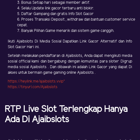
3. Bonus Setiap hari sebagai member aktif.
4. Selalu Update link gacor terbaru anti blokir.
5. Daftar Gampang dan gratis Info Slot Gacor
6. Proses Transaksi Deposit , withdraw dan bantuan customer service
cepat.
7. Banyak Pilihan Game menarik dan sistem game canggih.
Ikuti Ajaibslots Di Media Sosial Dapatkan Link Gacor Alternatif dan Info
Slot Gacor Hari ini.
Setelah melakukan pendaftaran di Ajaibslots, Anda dapat mengikuti media
sosial official kami dan bergabung dengan komunitas para sloter Digrup
media sosial Ajaibslots . Dan dibawah ini adalah Link Gacor yang dapat Di
akses untuk bermain game gaming online Ajaibslots .
https://heylink.me/ajaibslots.vvip"
https://tinyurl.com/Ajaibslots
RTP Live Slot Terlengkap Hanya
Ada Di Ajaibslots