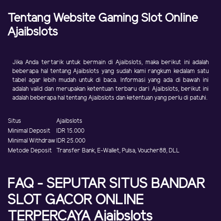
Tentang Website Gaming Slot Online
Ajaibslots
Jika Anda tertarik untuk bermain di Ajaibslots, maka berikut ini adalah
beberapa hal tentang Ajaibslots yang sudah kami rangkum kedalam satu
tabel agar lebih mudah untuk di baca. Informasi yang ada di bawah ini
adalah valid dan merupakan ketentuan terbaru dari Ajaibslots, berikut ini
adalah beberapa hal tentang Ajaibslots dan ketentuan yang perlu di patuhi.
Situs
Ajaibslots
Minimal Deposit
IDR 15.000
Minimal Withdraw
IDR 25.000
Metode Deposit
Transfer Bank, E-Wallet, Pulsa, Voucher88, DLL
FAQ - SEPUTAR SITUS BANDAR
SLOT GACOR ONLINE
TERPERCAYA Ajaibslots