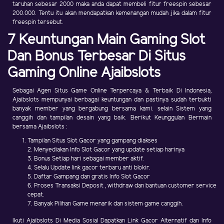
taruhan sebesar 2000 maka anda dapat membeli fitur freespin sebesar
200.000. Tentu itu akan mendapatkan kemenangan mudah jika dalam fitur
freespin tersebut.
7 Keuntungan Main Gaming Slot
Dan Bonus Terbesar Di Situs
Gaming Online Ajaibslots
Sebagai Agen Situs Game Online Terpercaya & Terbaik Di Indonesia,
Ajaibslots mempunyai berbagai keuntungan dan pastinya sudah terbukti
banyak member yang bergabung bersama kami. selain Sistem yang
canggih dan tampilan desain yang baik. Berikut Keunggulan Bermain
bersama Ajaibslots :
Tampilan Situs Slot Gacor yang gampang diakses
2. Menyediakan Info Slot Gacor yang update setiap harinya
3. Bonus Setiap hari sebagai member aktif.
4. Selalu Update link gacor terbaru anti blokir.
5. Daftar Gampang dan gratis Info Slot Gacor
6. Proses Transaksi Deposit , withdraw dan bantuan customer service
cepat.
7. Banyak Pilihan Game menarik dan sistem game canggih.
Ikuti Ajaibslots Di Media Sosial Dapatkan Link Gacor Alternatif dan Info