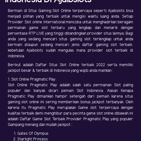
Bermain di Situs Gaming Slot Online terpercaya seperti Ajaibslots bisa
menjadi pilihan yang terbaik untuk mengisi waktu luang anda. Setiap
Provider Slot online International mencoba untuk menghadirkan beragam
permainan game slot terbaru yang lengkap dan menarik dengan
persentase RTP LIVE yang tinggi dibandingkan provider situs lainnya. Bagi
anda yang sedang mencari situs gaming slot terlengkap untuk anda
bermain ataupun sedang mencari jenis daftar gaming slot terbaik.
kebetulan Ajaibslots sudah mengulas mana provider slot terbaik di
indonesia.
Berikut adalah Daftar Situs Slot Online terbaik 2022 serta memiliki
jackpot besar & terbaik di Indonesia yang wajib anda mainkan :
1. Slot Online Pragmatic Play
Slot Online Pragmatic Play adalah salah satu permainan Slot paling
populer dan banyak dicari pemain Slot Indonesia. Alasan Kenapa
Pragmatic Play dimainkan hampir setengah dari pemain karena situs
gaming slot online ini sering memberikan bonus jackpot terbanyak. Oleh
karena itu Pragmatic Play merupakan Game slot terpercaya dengan
kualitas terbaik demi menghibur para pecinta game slot online.dibawah ini
adalah Daftar Game Slot Terbaik Provider Pragmatic Play yang populer
Gampang menang dan mudah jackpot :
Gates Of Olympus
Starlight Princess