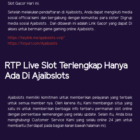
Slot Gacor Hari ini.
Setelah melakukan pendaftaran di Ajaibslots, Anda dapat mengikuti media
sosial official kami dan bergabung dengan komunitas para sloter Digrup
media sosial Ajaibslots . Dan dibawah ini adalah Link Gacor yang dapat Di
akses untuk bermain game gaming online Ajaibslots .
https://heylink.me/ajaibslots.vvip"
https://tinyurl.com/Ajaibslots
RTP Live Slot Terlengkap Hanya
Ada Di Ajaibslots
Ajaibslots memiliki komitmen untuk memberikan pelayanan yang terbaik
untuk semua member nya. Oleh karena itu, Kami membangun situs yang
satu ini untuk memberikan berbagai info terbaru permainan slot online
dengan persentase kemenangan yang selalu update. Selain itu, Anda bisa
menghubungi Customer Service Kami yang selalu online 24 jam untuk
membantu (terdapat pada bagian kanan bawah halaman ini).