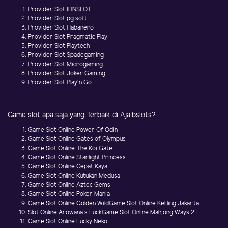
Provider Slot IDNSLOT
Provider Slot pg soft
Provider Slot Habanero
Provider Slot Pragmatic Play
Provider Slot Playtech
Provider Slot Spadegaming
Provider Slot Microgaming
Provider Slot Joker Gaming
Provider Slot Play'n Go
Game slot apa saja yang Terbaik di Ajaibslots?
Game Slot Online Power Of Odin
Game Slot Online Gates of Olympus
Game Slot Online The Koi Gate
Game Slot Online Starlight Princess
Game Slot Online Cepat Kaya
Game Slot Online Kutukan Medusa
Game Slot Online Aztec Gems
Game Slot Online Poker Mania
Game Slot Online Golden WildGame Slot Online Keliling Jakarta
Slot Online Arowana s LuckGame Slot Online Mahjong Ways 2
Game Slot Online Lucky Neko