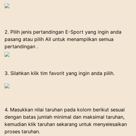
2. Pilih jenis pertandingan E-Sport yang ingin anda
pasang atau pilih All untuk menampilkan semua
pertandingan .
3. Silahkan klik tim favorit yang ingin anda pilih.
4. Masukkan nilai taruhan pada kolom berikut sesuai
dengan batas jumlah minimal dan maksimal taruhan,
kemudian klik taruhan sekarang untuk menyelesaikan
proses taruhan.