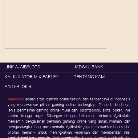
LINK AJAIBSLOTS
JADWAL BANK
KALKULATOR MIX-PARLEY
TENTANG KAMI
ANTI-BLOKIR
Ajaibslots
adalah situs gaming online terkini dan terpercaya di Indonesia
yang menawarkan pilihan gaming online terlengkap. Tersedia berbagai
jenis permainan gaming online mulai dari sportsbook, slots, poker, live
casino hingga togel. Dibangun dengan teknologi terbaru, Ajaibslots
menjamin pengalaman bermain gaming online yang aman, nyaman, dan
menguntungkan bagi para pemain. Ajaibslots juga menawarkan bonus dan
promo menarik untuk meningkatkan keseruan dan memberikan nilai